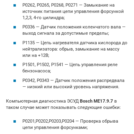
Р0262, Р0265, Р0268, Р0271 — Замыкание на
источник питания цепи управления форсункой
1,2,3, 4-го цилиндра;
Р0336 — Датчик положения коленчатого вала —
выход сигнала за допустимые пределы;
Р1135 — Цепь нагревателя датчика кислорода до
нейтрализатора: обрыв, замыкание на массу
или на +12В;
P1501, P1502, Р1541 — Цепь управления реле
бензонасоса;
P0342, P0343 — Датчик положения распредвала
— низкий или высокий уровень напряжения.
Компьютерная диагностика ЭСУД
Bosch ME17.9.7
в
таком случае может показывать следующие ошибки:
P0201,P0202,P0203,P0204 — Проверка обрыва
цепи управления форсунками;