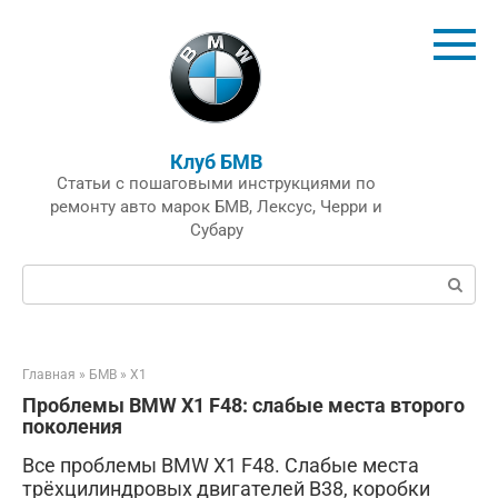
Перейти
к
контенту
Клуб БМВ
Статьи с пошаговыми инструкциями по
ремонту авто марок БМВ, Лексус, Черри и
Субару
Поиск:
Главная
»
БМВ
»
X1
Проблемы BMW X1 F48: слабые места второго
поколения
Все проблемы BMW X1 F48. Слабые места
трёхцилиндровых двигателей B38, коробки