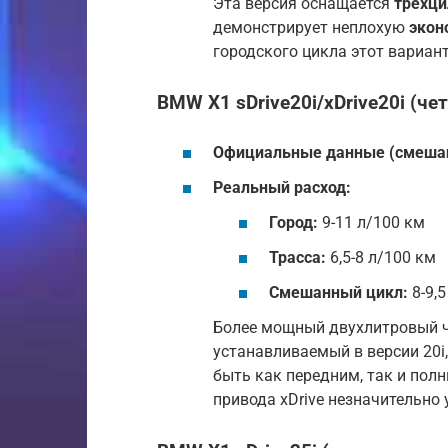
Эта версия оснащается
трехц
демонстрирует неплохую
экон
городского цикла этот вариан
BMW X1 sDrive20i/xDrive20i (
Официальные данные (смешан
Реальный расход:
Город:
9-11 л/100 км
Трасса:
6,5-8 л/100 км
Смешанный цикл:
8-9,5
Более мощный двухлитровый ч
устанавливаемый в версии 20i
быть как передним, так и пол
привода xDrive незначительно