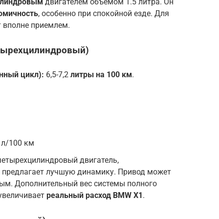
илиндровым
двигателем объемом 1.5 литра. Он
омичность
, особенно при спокойной езде. Для
т вполне приемлем.
четырехцилиндровый)
ный цикл):
6,5-7,2
литры на 100 км
.
 л/100 км
етырехцилиндровый двигатель,
, предлагает лучшую динамику. Привод может
ным. Дополнительный вес системы полного
 увеличивает
реальный расход BMW X1
.