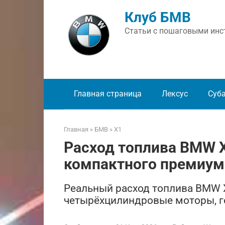
Перейти
Клуб БМВ
к
контенту
Статьи с пошаговыми инст
Главная страница
Лексус
Суб
Главная
»
БМВ
»
X1
Расход топлива BMW 
компактного премиум
Реальный расход топлива BMW 
четырёхцилиндровые моторы, го