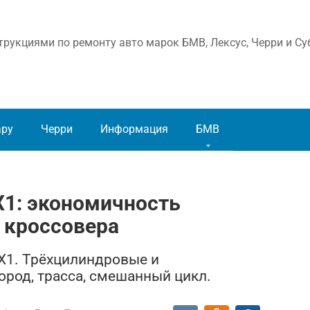
рукциями по ремонту авто марок БМВ, Лексус, Черри и Су
ару
Черри
Информация
БМВ
X1: экономичность
 кроссовера
X1. Трёхцилиндровые и
род, трасса, смешанный цикл.