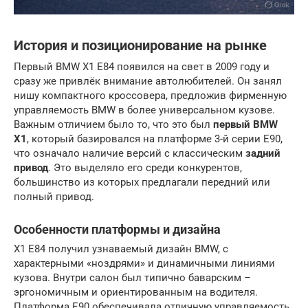
История и позиционирование на рынке
Первый BMW X1 E84 появился на свет в 2009 году и
сразу же привлёк внимание автолюбителей. Он занял
нишу компактного кроссовера, предложив фирменную
управляемость BMW в более универсальном кузове.
Важным отличием было то, что это был
первый BMW
X1
, который базировался на платформе 3-й серии E90,
что означало наличие версий с классическим
задний
привод
. Это выделяло его среди конкурентов,
большинство из которых предлагали передний или
полный привод.
Особенности платформы и дизайна
X1 E84 получил узнаваемый дизайн BMW, с
характерными «ноздрями» и динамичными линиями
кузова. Внутри салон был типично баварским –
эргономичным и ориентированным на водителя.
Платформа E90 обеспечивала отличную управляемость