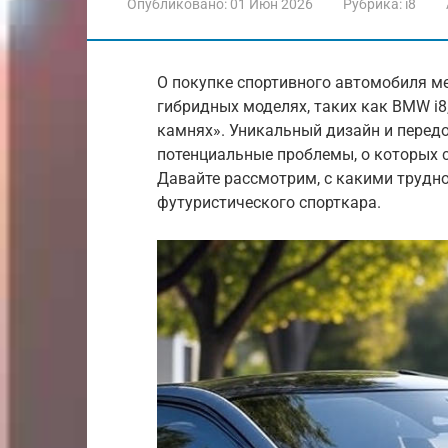
Опубликовано:
01 Июн 2026
Рубрика:
i8
О покупке спортивного автомобиля ме
гибридных моделях, таких как BMW i8
камнях». Уникальный дизайн и перед
потенциальные проблемы, о которых с
Давайте рассмотрим, с какими трудн
футуристического спорткара.