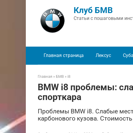
Перейти
Клуб БМВ
к
контенту
Статьи с пошаговыми инст
Главная страница
Лексус
Суб
Главная
»
БМВ
»
i8
BMW i8 проблемы: сл
спорткара
Проблемы BMW i8. Слабые места
карбонового кузова. Стоимость