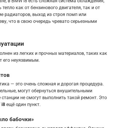
е, в BMW i8 есть сложная система охлаждения,
тепло как от бензинового двигателя, так и от
е радиаторов, выход из строя помп или
еву, что в свою очередь чревато серьезными
луатации
олнен из легких и прочных материалов, таких как
ет его неуязвимым.
нтов
тика — это очень сложная и дорогая процедура.
ельные, могут обернуться внушительными
 станции не смогут выполнить такой ремонт. Это
 i8
ещё один пункт.
ыло бабочки»