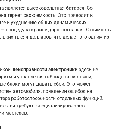
а является высоковольтная батарея. Со
она теряет свою емкость. Это приводит к
яге и ухудшению общих динамических
и — процедура крайне дорогостоящая. Стоимость
льких тысяч долларов, что делает это одним из
8
.
икой,
неисправности электроники
здесь не
ритмы управления гибридной системой,
ые блоки могут давать сбои. Это может
истем автомобиля, появлении ошибок на
отере работоспособности отдельных функций.
вностей требуют специализированного
и мастеров.
и