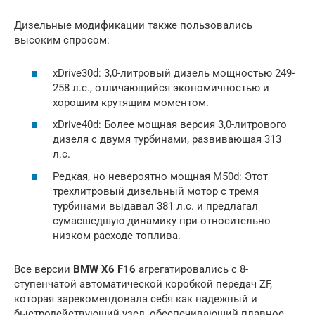
Дизельные модификации также пользовались
высоким спросом:
xDrive30d: 3,0-литровый дизель мощностью 249-
258 л.с., отличающийся экономичностью и
хорошим крутящим моментом.
xDrive40d: Более мощная версия 3,0-литрового
дизеля с двумя турбинами, развивающая 313
л.с.
Редкая, но невероятно мощная M50d: Этот
трехлитровый дизельный мотор с тремя
турбинами выдавал 381 л.с. и предлагал
сумасшедшую динамику при относительно
низком расходе топлива.
Все версии
BMW X6 F16
агрегатировались с 8-
ступенчатой автоматической коробкой передач ZF,
которая зарекомендовала себя как надежный и
быстродействующий узел, обеспечивающий плавное