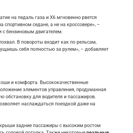
ие на педаль газа и X6 мгновенно рвется
а спортивном седане, а не на кроссовере», –
и с бензиновым двигателем.
охвал. В повороты входит как по рельсам,
ущаешь себя полностью за рулем», – добавляет
коши и комфорта. Высококачественные
положение элементов управления, продуманная
ую обстановку для водителя и пассажиров.
позволяет наслаждаться поездкой даже на
й крыши задние пассажиры с высоким ростом
сь головой потолка. Также некоторые
реальные