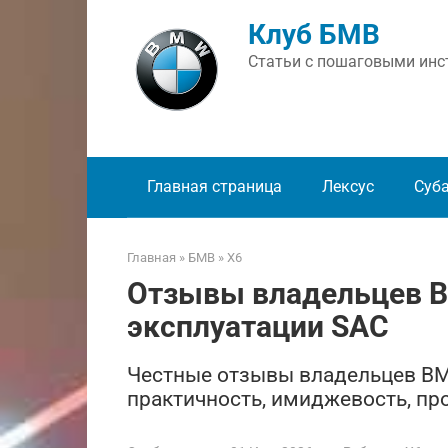
Перейти
Клуб БМВ
к
контенту
Статьи с пошаговыми инст
Главная страница
Лексус
Суб
Главная
»
БМВ
»
X6
Отзывы владельцев B
эксплуатации SAC
Честные отзывы владельцев BM
практичность, имиджевость, пр