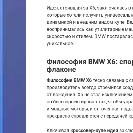
Идея, стоявшая за X6, заключалась в
которые хотели получить универсальн
динамикой и внешним видом купе. В
воспринимались как утилитарные маш
скоростью и стилем. BMW постаралась
уникальное.
Философия BMW X6: спор
флаконе
Философия BMW X6
тесно связана с 
производитель всегда стремился соз
от вождения. X6 не стал исключением
он был спроектирован так, чтобы упр
и мощные моторы, и отточенная подвес
прекрасно справляется с передачей к
Ключевая
кроссовер-купе идея
заклю