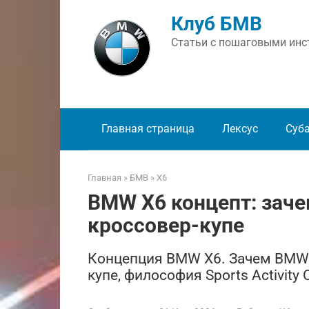
Перейти
Клуб БМВ
к
контенту
Статьи с пошаговыми инст
Главная страница
Лексус
Суб
Главная
»
БМВ
»
X6
BMW X6 концепт: зач
кроссовер-купе
Концепция BMW X6. Зачем BMW 
купе, философия Sports Activity