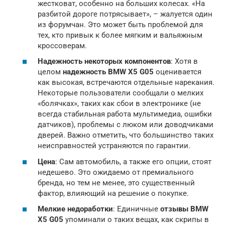
жестковат, особенно на больших колесах. «На
разбитой дороге потрясывает», – жалуется один
из форумчан. Это может быть проблемой для
тех, кто привык к более мягким и вальяжным
кроссоверам.
Надежность некоторых компонентов
: Хотя в
целом
надежность
BMW X5 G05
оценивается
как высокая, встречаются отдельные нарекания.
Некоторые пользователи сообщали о мелких
«болячках», таких как сбои в электронике (не
всегда стабильная работа мультимедиа, ошибки
датчиков), проблемы с люком или доводчиками
дверей. Важно отметить, что большинство таких
неисправностей устраняются по гарантии.
Цена
: Сам автомобиль, а также его опции, стоят
недешево. Это ожидаемо от премиального
бренда, но тем не менее, это существенный
фактор, влияющий на решение о покупке.
Мелкие недоработки
: Единичные
отзывы BMW
X5 G05
упоминали о таких вещах, как скрипы в