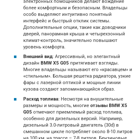
электронных помощников делают вождение
более комфортным и безопасным. Владельцы
особо выделяют интуитивно понятный
интерфейс и быстрый отклик системы.
Дополнительные опции, такие как доводчики
дверей, панорамная крыша и четырехзонный
климат-контроль, значительно повышают
уровень комфорта.
Внешний вид
: Агрессивный, но элегантный
дизайн
BMW X5 G05
притягивает взгляды.
Многие владельцы называют его «красавцем» и
«стильным». Большая решетка радиатора, узкие
фары с лазерной оптикой и мощные линии
кузова создают запоминающийся образ.
Расход топлива
: Несмотря на внушительные
размеры и мощность, многие
отзывы BMW X5
G05
отмечают приемлемый расход топлива,
особенно для дизельных версий. Например,
дизельный 3.0-литровый двигатель (30d) в
смешанном цикле потребляет около 8-10 литров
на 100 км, на трассе – 7-8 литров. Бензиновые