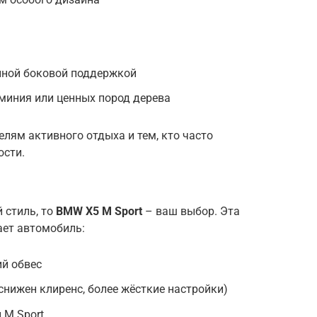
нной боковой поддержкой
миния или ценных пород дерева
лям активного отдыха и тем, кто часто
ости.
 стиль, то
BMW X5 M Sport
– ваш выбор. Эта
ает автомобиль:
й обвес
снижен клиренс, более жёсткие настройки)
 M Sport