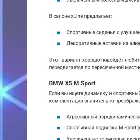
В салоне xLine предлагает:
Спортивные сиденья с улучше
Декоративные вставки из алю
Этот вариант хорошо подойдёт любите
передвигается по пересечённой местн
BMW X5 M Sport
Если вы ищете динамику и спортивный
комплектация значительно преображ
Агрессивный аэродинамически
Спортивная подвеска M Sport (
Увеличенные тормозные диски