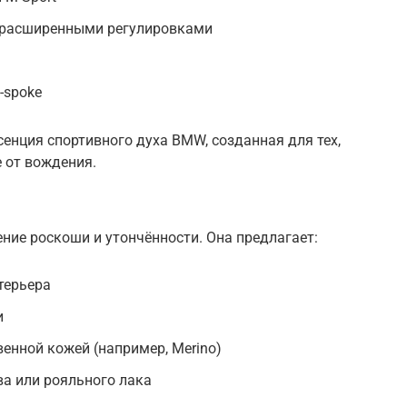
с расширенными регулировками
-spoke
сенция спортивного духа BMW, созданная для тех,
 от вождения.
ние роскоши и утончённости. Она предлагает:
терьера
и
енной кожей (например, Merino)
ва или рояльного лака