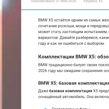
Опубликовано:
01 Июн 2026
Рубрика:
X5
BMW X5 остаётся одним из самых жел
сочетание роскоши, мощи и передовы
может стать настоящим испытанием, 
вариантов. Давайте разберемся, каки
году и как не ошибиться с выбором.
Комплектации BMW X5: обзо
BMW традиционно балует своих пок
2026 году мы ожидаем сохранения ос
BMW X5: базовая комплектаци
Даже
базовая комплектация
X5 предс
оснащённый автомобиль. Она включае