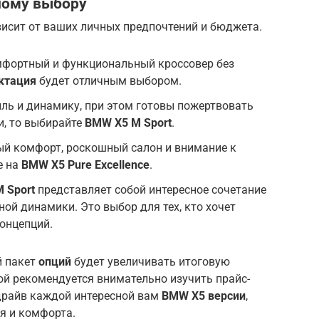
ному выбору
исит от ваших личных предпочтений и бюджета.
мфортный и функциональный кроссовер без
ктация
будет отличным выбором.
иль и динамику, при этом готовы пожертвовать
и, то выбирайте
BMW X5 M Sport
.
ый комфорт, роскошный салон и внимание к
е на
BMW X5 Pure Excellence
.
M Sport
представляет собой интересное сочетание
ой динамики. Это выбор для тех, кто хочет
онцепций.
й пакет
опций
будет увеличивать итоговую
ой рекомендуется внимательно изучить прайс-
-драйв каждой интересной вам
BMW X5 версии
,
я и комфорта.