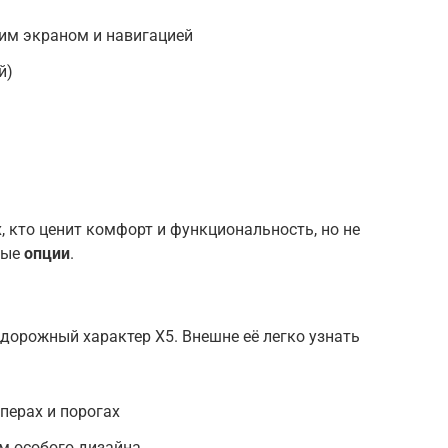
им экраном и навигацией
й)
, кто ценит комфорт и функциональность, но не
ные
опции
.
дорожный характер X5. Внешне её легко узнать
перах и порогах
м особого дизайна