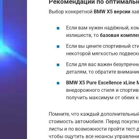
Рекомендации по оптималь
Выбор конкретной
BMW X5 версии
зав
Если вам нужен надёжный, ко
излишеств, то
базовая компле
Если вы цените спортивный ст
некоторой мягкостью подвеск
Если для вас важен безупречн
деталям, то обратите внимани
BMW X5 Pure Excellence xLine 
внедорожного стиля и спортивн
получить максимум от обеих к
Помните, что каждый дополнительны
стоимость автомобиля. Перед покупк
листы и по возможности пройти тест
чтобы ощутить все нюансы управлени