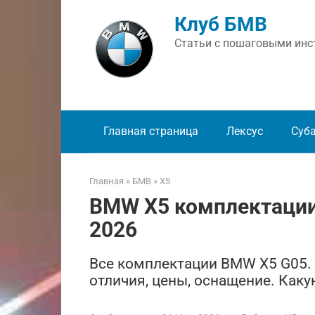
Перейти
Клуб БМВ
к
контенту
Статьи с пошаговыми инст
Главная страница
Лексус
Суб
Главная
»
БМВ
»
X5
BMW X5 комплектации
2026
Все комплектации BMW X5 G05. Pur
отличия, цены, оснащение. Как