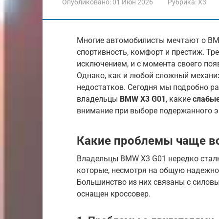
Опубликовано:
01 Июн 2026
Рубрика:
X3
Многие автомобилисты мечтают о BMW
спортивность, комфорт и престиж. Тре
исключением, и с момента своего поя
Однако, как и любой сложный механи
недостатков. Сегодня мы подробно ра
владельцы
BMW X3 G01
, какие
слабы
внимание при выборе подержанного э
Какие проблемы чаще вс
Владельцы BMW X3 G01 нередко сталк
которые, несмотря на общую надежно
Большинство из них связаны с силов
оснащен кроссовер.