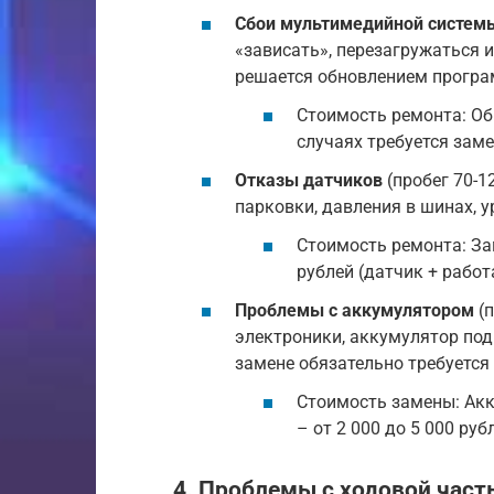
Сбои мультимедийной системы
«зависать», перезагружаться и
решается обновлением програ
Стоимость ремонта: Обн
случаях требуется заме
Отказы датчиков
(пробег 70-1
парковки, давления в шинах, у
Стоимость ремонта: За
рублей (датчик + работ
Проблемы с аккумулятором
(п
электроники, аккумулятор по
замене обязательно требуется
Стоимость замены: Акк
– от 2 000 до 5 000 руб
4. Проблемы с ходовой част