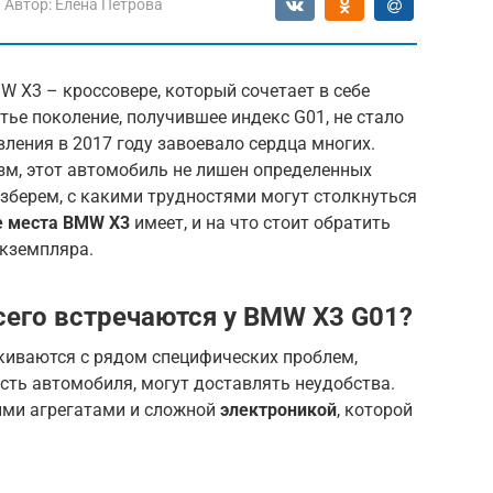
Автор:
Елена Петрова
 X3 – кроссовере, который сочетает в себе
тье поколение, получившее индекс G01, не стало
вления в 2017 году завоевало сердца многих.
зм, этот автомобиль не лишен определенных
зберем, с какими трудностями могут столкнуться
е места BMW X3
имеет, и на что стоит обратить
кземпляра.
его встречаются у BMW X3 G01?
иваются с рядом специфических проблем,
сть автомобиля, могут доставлять неудобства.
ыми агрегатами и сложной
электроникой
, которой