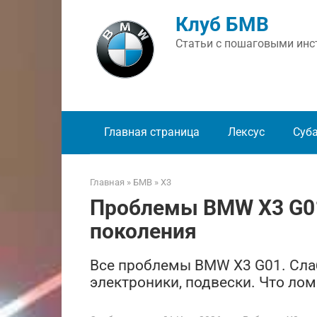
Перейти
Клуб БМВ
к
контенту
Статьи с пошаговыми инст
Главная страница
Лексус
Суб
Главная
»
БМВ
»
X3
Проблемы BMW X3 G01
поколения
Все проблемы BMW X3 G01. Слаб
электроники, подвески. Что лом