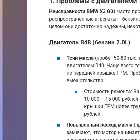
1. Проблемы с двигателями
Неисправности BMW X3 G01
часто про
распространенные агрегаты – бензинов
целом они достаточно надежны, нек
Двигатель B48 (бензин 2.0L)
Течи масла
(пробег 50-80 тыс.
двигателем B48. Чаще всего т
по передней крышке ГРМ. Проб
вмешательства.
Стоимость ремонта: З
10 000 – 15 000 рублей
крышки ГРМ более труд
рублей.
Повышенный расход масла
(п
замечают, что мотор начинает
износом маслосъемных колпач