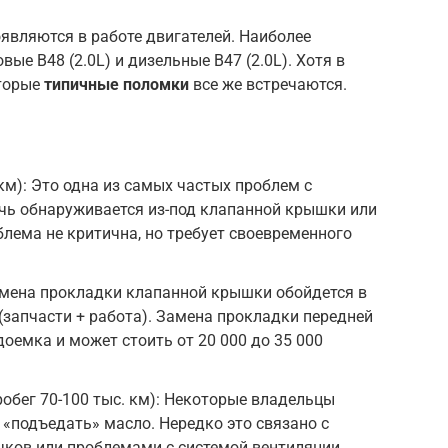
являются в работе двигателей. Наиболее
ые B48 (2.0L) и дизельные B47 (2.0L). Хотя в
оторые
типичные поломки
все же встречаются.
 км): Это одна из самых частых проблем с
ечь обнаруживается из-под клапанной крышки или
лема не критична, но требует своевременного
амена прокладки клапанной крышки обойдется в
 (запчасти + работа). Замена прокладки передней
оемка и может стоить от 20 000 до 35 000
робег 70-100 тыс. км): Некоторые владельцы
 «подъедать» масло. Нередко это связано с
ков или проблемами с системой вентиляции