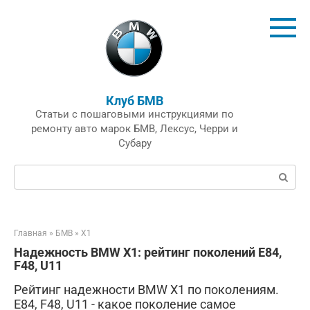
Перейти
к
контенту
Клуб БМВ
Статьи с пошаговыми инструкциями по
ремонту авто марок БМВ, Лексус, Черри и
Субару
Поиск:
Главная
»
БМВ
»
X1
Надежность BMW X1: рейтинг поколений E84,
F48, U11
Рейтинг надежности BMW X1 по поколениям.
E84, F48, U11 - какое поколение самое