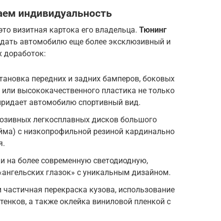
аем индивидуальность
то визитная картока его владельца.
Тюнинг
идать автомобилю еще более эксклюзивный и
х доработок:
тановка передних и задних бамперов, боковых
а или высококачественного пластика не только
придает автомобилю спортивный вид.
юзивных легкосплавных дисков большого
юйма) с низкопрофильной резиной кардинально
я.
и на более современную светодиодную,
«ангельских глазок» с уникальным дизайном.
 частичная перекраска кузова, использование
енков, а также оклейка виниловой пленкой с