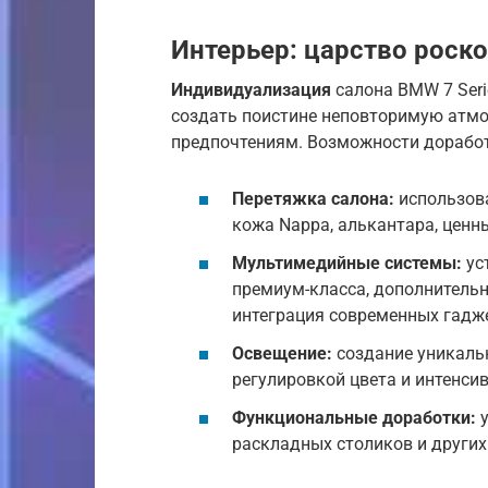
Интерьер: царство роск
Индивидуализация
салона BMW 7 Seri
создать поистине неповторимую атм
предпочтениям. Возможности дорабо
Перетяжка салона:
использова
кожа Nappa, алькантара, ценн
Мультимедийные системы:
ус
премиум-класса, дополнитель
интеграция современных гадж
Освещение:
создание уникаль
регулировкой цвета и интенсив
Функциональные доработки:
у
раскладных столиков и други