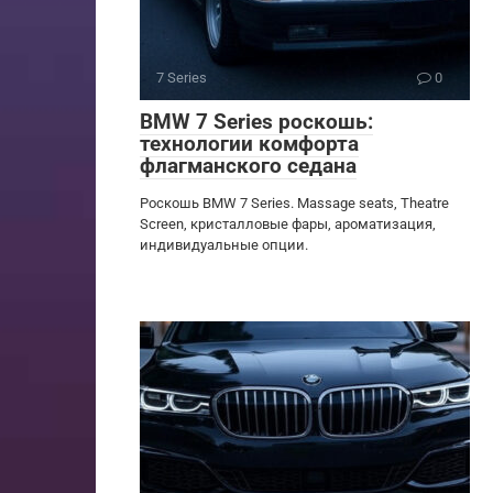
7 Series
0
BMW 7 Series роскошь:
технологии комфорта
флагманского седана
Роскошь BMW 7 Series. Massage seats, Theatre
Screen, кристалловые фары, ароматизация,
индивидуальные опции.