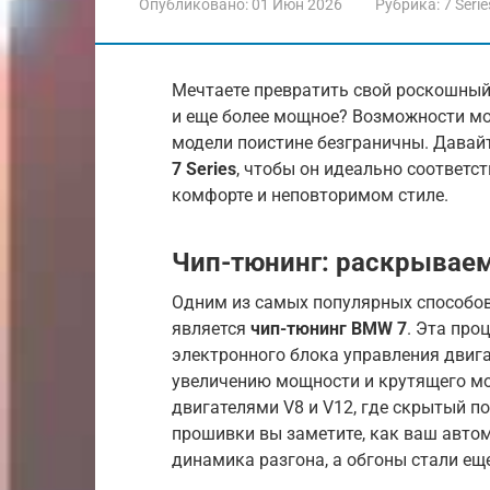
Опубликовано:
01 Июн 2026
Рубрика:
7 Serie
Мечтаете превратить свой роскошны
и еще более мощное? Возможности м
модели поистине безграничны. Давай
7 Series
, чтобы он идеально соответ
комфорте и неповторимом стиле.
Чип-тюнинг: раскрываем
Одним из самых популярных способо
является
чип-тюнинг BMW 7
. Эта про
электронного блока управления двига
увеличению мощности и крутящего мо
двигателями V8 и V12, где скрытый п
прошивки вы заметите, как ваш авто
динамика разгона, а обгоны стали еще