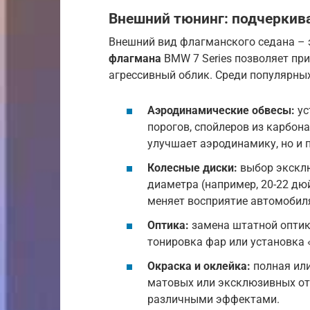
Внешний тюнинг: подчеркив
Внешний вид флагманского седана – э
флагмана
BMW 7 Series позволяет пр
агрессивный облик. Среди популярны
Аэродинамические обвесы:
ус
порогов, спойлеров из карбон
улучшает аэродинамику, но и 
Колесные диски:
выбор экскл
диаметра (например, 20-22 д
меняет восприятие автомобил
Оптика:
замена штатной оптик
тонировка фар или установка 
Окраска и оклейка:
полная или
матовых или эксклюзивных отт
различными эффектами.