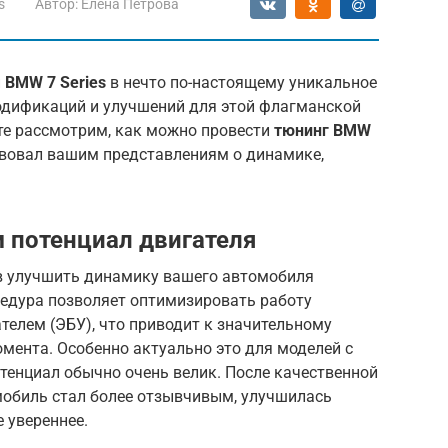
s
Автор:
Елена Петрова
й
BMW 7 Series
в нечто по-настоящему уникальное
одификаций и улучшений для этой флагманской
те рассмотрим, как можно провести
тюнинг BMW
ствовал вашим представлениям о динамике,
 потенциал двигателя
в улучшить динамику вашего автомобиля
цедура позволяет оптимизировать работу
телем (ЭБУ), что приводит к значительному
мента. Особенно актуально это для моделей с
отенциал обычно очень велик. После качественной
мобиль стал более отзывчивым, улучшилась
 увереннее.