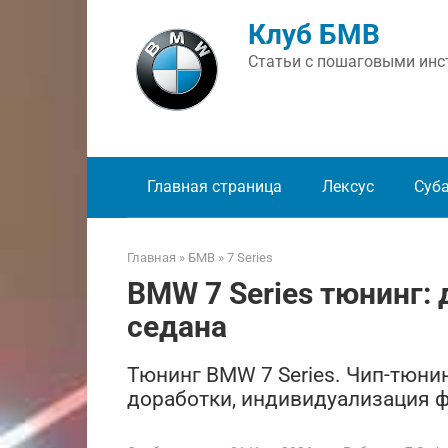
Перейти
Клуб БМВ
к
контенту
Статьи с пошаговыми инст
Главная страница
Лексус
Суб
Главная
»
БМВ
»
7 Series
BMW 7 Series тюнинг:
седана
Тюнинг BMW 7 Series. Чип-тюни
доработки, индивидуализация ф