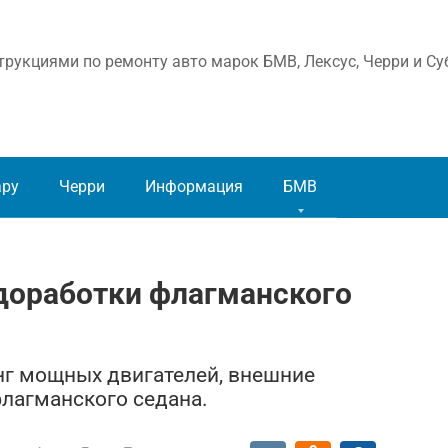
рукциями по ремонту авто марок БМВ, Лексус, Черри и Су
ару
Черри
Информация
БМВ
 доработки флагманского
нг мощных двигателей, внешние
лагманского седана.