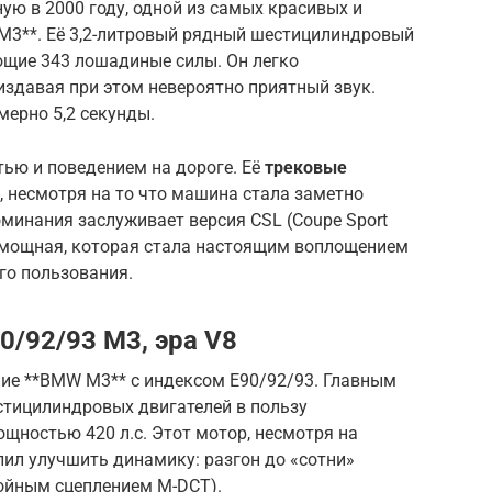
ую в 2000 году, одной из самых красивых и
M3**. Её 3,2-литровый рядный шестицилиндровый
щие 343 лошадиные силы. Он легко
издавая при этом невероятно приятный звук.
мерно 5,2 секунды.
ью и поведением на дороге. Её
трековые
 несмотря на то что машина стала заметно
минания заслуживает версия CSL (Coupe Sport
ее мощная, которая стала настоящим воплощением
го пользования.
0/92/93 M3, эра V8
ние **BMW M3** с индексом E90/92/93. Главным
стицилиндровых двигателей в пользу
ощностью 420 л.с. Этот мотор, несмотря на
ил улучшить динамику: разгон до «сотни»
войным сцеплением M-DCT).