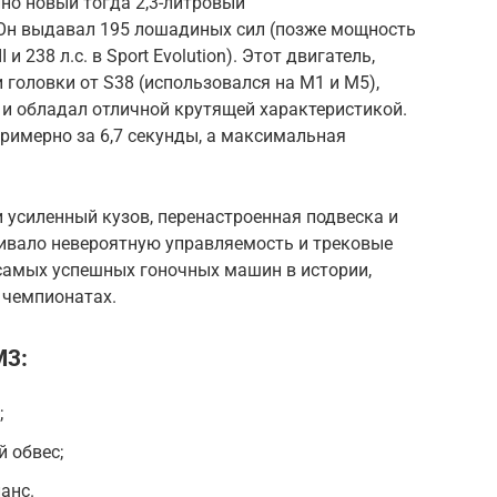
но новый тогда 2,3-литровый
Он выдавал 195 лошадиных сил (позже мощность
I и 238 л.с. в Sport Evolution). Этот двигатель,
 головки от S38 (использовался на M1 и M5),
 и обладал отличной крутящей характеристикой.
римерно за 6,7 секунды, а максимальная
усиленный кузов, перенастроенная подвеска и
чивало невероятную управляемость и трековые
 самых успешных гоночных машин в истории,
 чемпионатах.
M3:
;
 обвес;
анс.