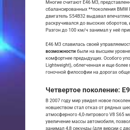
Многие считают E46 M3, представленн
сбалансированных **поколения BMW 
двигатель S54B32 выдавал впечатляю
раскручивался до высоких оборотов, 
Разгон до 100 км/ч занимал у неё при
E46 M3 славилась своей управляемост
возможности
были на высшем уровне,
комфортнее предыдущих. Особого упо
Lightweight), облегченная и еще бол
гоночной философии на дорогах обще
Четвертое поколение: E9
В 2007 году мир увидел новое поколе
новшеством стал отказ от рядных ше
атмосферного 4,0-литрового V8 S65 м
увеличение массы автомобиля, позвол
занимал 4,8 секунды (для версии с д