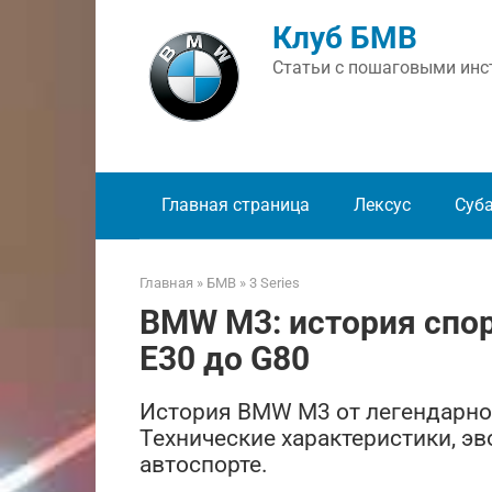
Перейти
Клуб БМВ
к
контенту
Статьи с пошаговыми инст
Главная страница
Лексус
Суб
Главная
»
БМВ
»
3 Series
BMW M3: история спор
E30 до G80
История BMW M3 от легендарно
Технические характеристики, э
автоспорте.