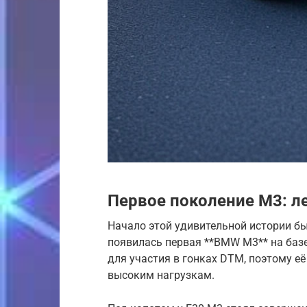
Первое поколение M3: л
Начало этой удивительной истории был
появилась первая **BMW M3** на базе
для участия в гонках DTM, поэтому е
высоким нагрузкам.