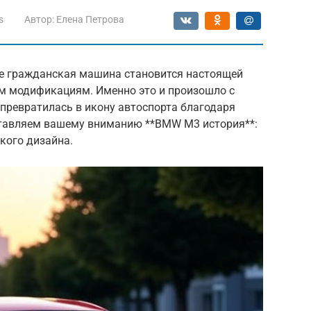
s
Автор:
Елена Петрова
лне гражданская машина становится настоящей
м модификациям. Именно это и произошло с
 превратилась в икону автоспорта благодаря
тавляем вашему вниманию **BMW M3 история**:
кого дизайна.