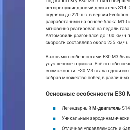
Под капотом у E30 M3 стоял совершен
четырехцилиндровый двигатель S14. 
подняли до 220 л.с. в версии Evolution I
разработанный на основе блока M10 и
мгновенно реагировал на педаль газа
Автомобиль разгонялся до 100 км/ч п
скорость составляла около 235 км/ч.
Важными особенностями E30 M3 были 
улучшенные тормоза. Всё это обеспе
возможности. E30 M3 стала одной из
собрав множество побед в различных
Основные особенности E30 
Легендарный
M-двигатель
S14
Уникальный аэродинамический
Отличная управляемость и бал